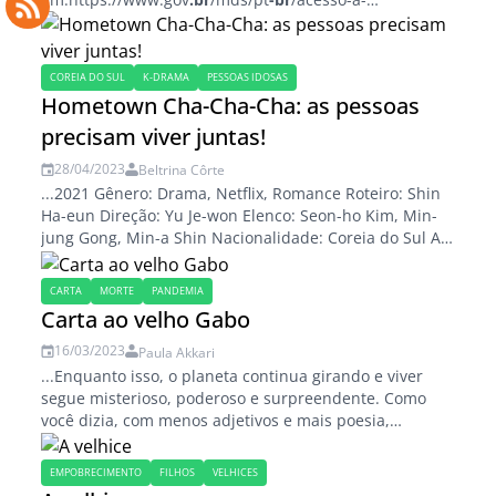
informacao/legislacao/antigos/portaria-ms-no-2-528-
de-19-de-outubro-de-2006. Acesso em: 30 jul. 2025.
ORGANIZAÇÃO MUNDIAL DA SAÚDE. Dementia.
COREIA DO SUL
K-DRAMA
PESSOAS IDOSAS
Geneva: WHO, 2023. Disponível em:
Hometown Cha-Cha-Cha: as pessoas
https://www.who.int/health-topics/dementia....
precisam viver juntas!
28/04/2023
Beltrina Côrte
...2021 Gênero: Drama, Netflix, Romance Roteiro: Shin
Ha-eun Direção: Yu Je-won Elenco: Seon-ho Kim, Min-
jung Gong, Min-a Shin Nacionalidade: Coreia do Sul A
série Hometown Cha-Cha-Cha está na Netflix
https://edicoes
.portaldoenvelhecimento
.com
.br
/novo/
CARTA
MORTE
PANDEMIA
courses/narrativas-cremilda/...
Carta ao velho Gabo
16/03/2023
Paula Akkari
...Enquanto isso, o planeta continua girando e viver
segue misterioso, poderoso e surpreendente. Como
você dizia, com menos adjetivos e mais poesia,
ninguém ensina nada para a vida. Rodrigo
https://edicoes
.portaldoenvelhecimento
.com
.br
/novo/
EMPOBRECIMENTO
FILHOS
VELHICES
courses/curso-ead-projetos-sociais-elaboracao-e-