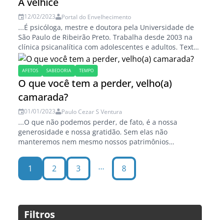
A velhice
captacao-de-recursos/...
12/02/2023
Portal do Envelhecimento
...É psicóloga, mestre e doutora pela Universidade de
São Paulo de Ribeirão Preto. Trabalha desde 2003 na
clínica psicanalítica com adolescentes e adultos. Texto
reproduzido do Blog de Psicanálise
https://edicoes
.portaldoenvelhecimento
.com
.br
/novo/
AFETOS
SABEDORIA
TEMPO
cursos/curso-presencial-os-setenios-e-sua-
O que você tem a perder, velho(a)
importancia-para-compreender-as-fases-da-vida-
camarada?
segundo-a-antroposofia/...
01/01/2023
Paulo Cezar S Ventura
...O que não podemos perder, de fato, é a nossa
generosidade e nossa gratidão. Sem elas não
manteremos nem mesmo nossos patrimônios
imateriais acima. Foto destaque de Wallace
Chuck/pexels.
…
1
2
3
8
https://www
.portaldoenvelhecimento
.com
.br
/cremilda
-medina-80-anos-de-afetos-formando-orientando-e-
mudando-vidas/...
Filtros