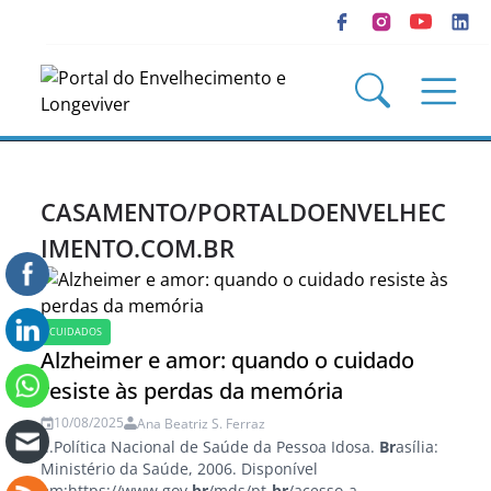
CASAMENTO/PORTALDOENVELHEC
IMENTO.COM.BR
CUIDADOS
Alzheimer e amor: quando o cuidado
resiste às perdas da memória
10/08/2025
Ana Beatriz S. Ferraz
...Política Nacional de Saúde da Pessoa Idosa.
Br
asília:
Ministério da Saúde, 2006. Disponível
em:https://www.gov
.br
/mds/pt
-br
/acesso-a-