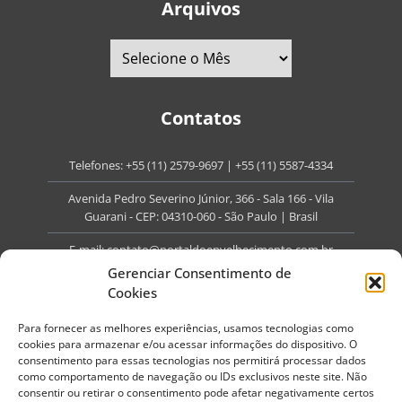
Arquivos
Contatos
Telefones:
+55 (11) 2579-9697
|
+55 (11) 5587-4334
Avenida Pedro Severino Júnior, 366 - Sala 166 - Vila
Guarani - CEP: 04310-060 - São Paulo | Brasil
E-mail:
contato@portaldoenvelhecimento.com.br
Gerenciar Consentimento de
Website:
portaldoenvelhecimento.com.br
Cookies
Redes Sociais
Para fornecer as melhores experiências, usamos tecnologias como
cookies para armazenar e/ou acessar informações do dispositivo. O
consentimento para essas tecnologias nos permitirá processar dados
como comportamento de navegação ou IDs exclusivos neste site. Não
consentir ou retirar o consentimento pode afetar negativamente certos