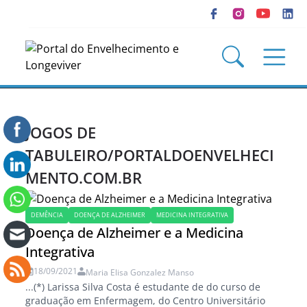
JOGOS DE
TABULEIRO/PORTALDOENVELHECI
MENTO.COM.BR
DEMÊNCIA
DOENÇA DE ALZHEIMER
MEDICINA INTEGRATIVA
Doença de Alzheimer e a Medicina
Integrativa
18/09/2021
Maria Elisa Gonzalez Manso
...(*) Larissa Silva Costa é estudante de do curso de
graduação em Enfermagem, do Centro Universitário