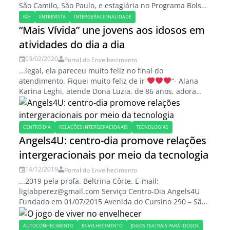
São Camilo, São Paulo, e estagiária no Programa Bolsa
Talento. Foto de Matt Barnard no Pexels
60+
ENTREVISTA
INTERGERACIONALIDADE
https://edicoes
.portaldoenvelhecimento
.com
.br
/produ
“Mais Vívida” une jovens aos idosos em
to/estimulacao-cognitiva-introducao/...
atividades do dia a dia
03/02/2020
Portal do Envelhecimento
...legal, ela pareceu muito feliz no final do
atendimento. Fiquei muito feliz de ir
”- Alana
Karina Leghi, atende Dona Luzia, de 86 anos, adora
jogar cartas e
jogos
de
tabuleiro
...
CENTRO DIA
RELAÇÕES INTERGERACIONAIS
TECNOLOGIAS
Angels4U: centro-dia promove relações
intergeracionais por meio da tecnologia
14/12/2019
Portal do Envelhecimento
...2019 pela profa. Beltrina Côrte. E-mail:
ligiabperez@gmail.com Serviço Centro-Dia Angels4U
Fundado em 01/07/2015 Avenida do Cursino 290 – São
Paulo Fone: (11) 5062-2916 Informações:
contato@angels4u.com
.br
AUTOCONHECIMENTO
ENVELHECIMENTO
JOGOS TEATRAIS PARA IDOSOS