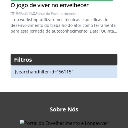
http://www.angels4u.com
.br
/ Saiba mais em:
O jogo de viver no envelhecer
https://edicoes
.portaldoenvelhecimento
.com
.br
/curso
s/...
18/06/2019
Portal do Envelhecimento
...no workshop utilizaremos técnicas específicas do
desenvolvimento do trabalho do ator como ferramenta
para esta jornada de autoconhecimento. Data: Quinta-
feira, 27/06 Horário: 14h às 16h30 Valor: R$ 25,00
Inscrição:
https://edicoes
.portaldoenvelhecimento
.com
.br
/produ
to/workshop
-jogos
-teatrais-para-60/...
Filtros
[searchandfilter id="56115"]
Sobre Nós