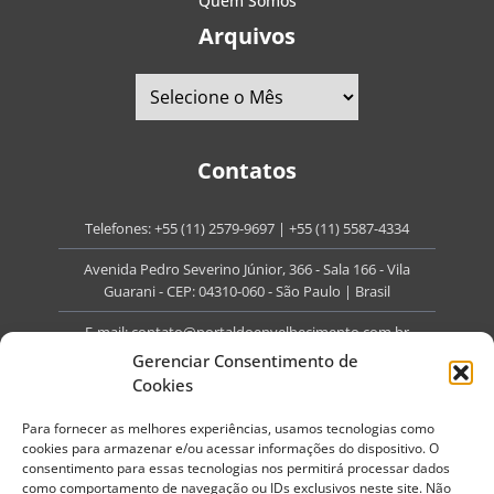
Quem Somos
Arquivos
Contatos
Telefones:
+55 (11) 2579-9697
|
+55 (11) 5587-4334
Avenida Pedro Severino Júnior, 366 - Sala 166 - Vila
Guarani - CEP: 04310-060 - São Paulo | Brasil
E-mail:
contato@portaldoenvelhecimento.com.br
Gerenciar Consentimento de
Website:
portaldoenvelhecimento.com.br
Cookies
Redes Sociais
Para fornecer as melhores experiências, usamos tecnologias como
cookies para armazenar e/ou acessar informações do dispositivo. O
consentimento para essas tecnologias nos permitirá processar dados
como comportamento de navegação ou IDs exclusivos neste site. Não