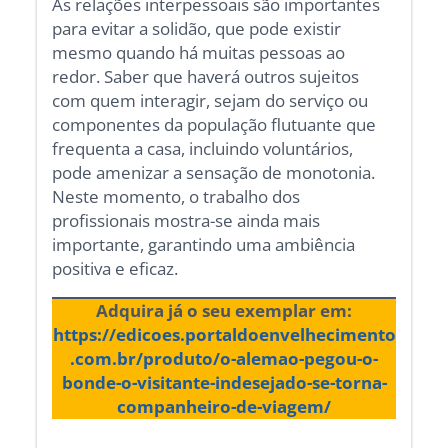
As relações interpessoais são importantes
para evitar a solidão, que pode existir
mesmo quando há muitas pessoas ao
redor. Saber que haverá outros sujeitos
com quem interagir, sejam do serviço ou
componentes da população flutuante que
frequenta a casa, incluindo voluntários,
pode amenizar a sensação de monotonia.
Neste momento, o trabalho dos
profissionais mostra-se ainda mais
importante, garantindo uma ambiência
positiva e eficaz.
Adquira já o seu exemplar em:
https://edicoes.portaldoenvelhecimento
.com.br/produto/o-alemao-pegou-o-
bonde-o-visitante-indesejado-se-torna-
companheiro-de-viagem/