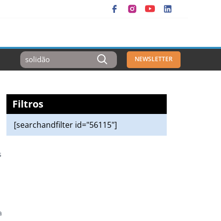
Resultados
NEWSLETTER
Para:
Filtros
[searchandfilter id="56115"]
s
a