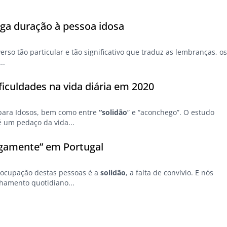
nga duração à pessoa idosa
verso tão particular e tão significativo que traduz as lembranças, o
..
ficuldades na vida diária em 2020
 para Idosos, bem como entre
“solidão
” e “aconchego”. O estudo
é um pedaço da vida...
igamente” em Portugal
reocupação destas pessoas é a
solidão
, a falta de convívio. E nós
hamento quotidiano...