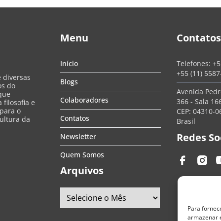
Menu
Contatos
Início
Telefones:
+5
+55 (11) 558
e diversas
Blogs
os do
Avenida Pedro
que
Colaboradores
366 - Sala 166
filosofia e
 para o
CEP: 04310-06
Contatos
ultura da
Brasil
Redes So
Newsletter
Quem Somos
Arquivos
Para fornec
armazenar e