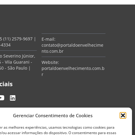
5 (11) 2579-9697
|
E-mail:
7-4334
contato@portaldoenvelhecime
nto.com.br
 Severino Júnior,
 - Vila Guarani -
Website:
0 - São Paulo |
portaldoenvelhecimento.com.b
r
ciais
Gerenciar Consentimento de Cookies
er as melhores experiências, usamos tecnologias como cookies para
/ou acessar informações do dispositivo. O consentimento para essas