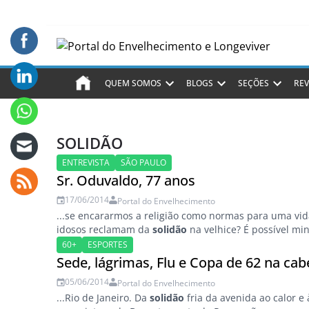
QUEM SOMOS
BLOGS
SEÇÕES
REV
SOLIDÃO
ENTREVISTA
SÃO PAULO
Sr. Oduvaldo, 77 anos
17/06/2014
Portal do Envelhecimento
...se encararmos a religião como normas para uma vid
idosos reclamam da
solidão
na velhice? É possível min
60+
ESPORTES
Sede, lágrimas, Flu e Copa de 62 na cabe
05/06/2014
Portal do Envelhecimento
...Rio de Janeiro. Da
solidão
fria da avenida ao calor e