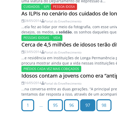
uma viatura do Departamento de Repressão a...
CUIDADOS
ILPI
PESSOA IDOSA
As ILPIs no cenário dos cuidados de lo
28/05/2014
Portal do Envelhecimento
...ela fez ao lidar por meio da fotografia, com esse uni
desejos, os medos, a
solidão
, os sonhos daqueles que.
PESSOAS IDOSAS
VIDA
Cerca de 4,5 milhões de idosos terão di
23/05/2014
Portal do Envelhecimento
...e residência em Instituições de Longa Permanência
procura mostrar ainda que a vida nessas instituições 
PRÉDIOS CADA VEZ MAIS COBIÇADOS
Idosos contam a jovens como era “ant
16/05/2014
Portal do Envelhecimento
...na conversa entre as duas gerações. “A principal p
tentamos dar resposta a isso, através de um acompan
1
…
95
96
97
98