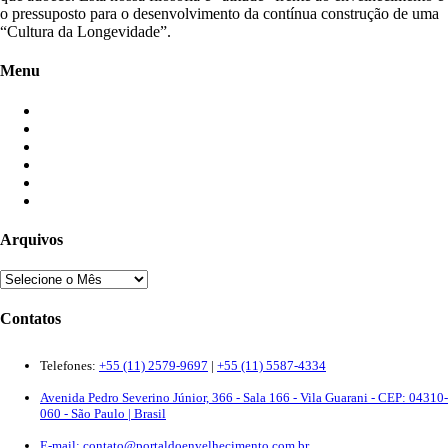
o pressuposto para o desenvolvimento da contínua construção de uma
“Cultura da Longevidade”.
Menu
Início
Blogs
Colaboradores
Contatos
Newsletter
Quem Somos
Arquivos
Contatos
Telefones:
+55 (11) 2579-9697
|
+55 (11) 5587-4334
Avenida Pedro Severino Júnior, 366 - Sala 166 - Vila Guarani - CEP: 04310-
060 - São Paulo | Brasil
E-mail:
contato@portaldoenvelhecimento.com.br