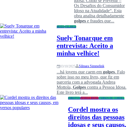
Idosa: Como se Prevenir –
Os Desafios do Consumidor
Idoso na Atualidade“. Esta
obra analisa detalhadamente
golpes
e fraudes que...
MODA
VELHICE
Suely Tonarque em
entrevista: Aceito a
minha velhice!
Silmara Simmelink
03/10/2025
...há jovens que caem em
golpes
. Falo
sobre isso no meu livro, que fiz em
parceria com a advogada Andrea
Mottola,
Golpes
contra a Pessoa Idosa.
Este livro terá a...
DIREITOS
PESSOA IDOSA
VERSOS DE CORDEL
Cordel mostra os
direitos das pessoas
idosas e seus causos,