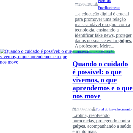
Portal do
25/08/2025
Envelhecimento
...a educação digital é crucial
para promover uma relação
mais saudável e segura com a
tecnologia, ensinando a
identificar fake news, proteger
dados pessoais e evitar
golpes
.
A professora Meire...
ALZHEIMER
CUIDADOS
GESTÃO
Quando o cuidado
é possível: o que
vivemos, o que
aprendemos e o que
nos move
Portal do Envelhecimento
21/06/2025
...rotina, resolvendo
burocracias, protegendo contra
golpes
, acompanhando a saúde
e muito mais.