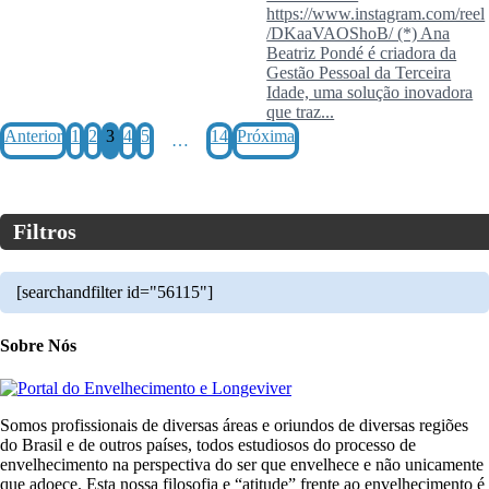
https://www.instagram.com/reel
/DKaaVAOShoB/ (*) Ana
Beatriz Pondé é criadora da
Gestão Pessoal da Terceira
Idade, uma solução inovadora
que traz...
Anterior
1
2
3
4
5
14
Próxima
…
Filtros
[searchandfilter id="56115"]
Sobre Nós
Somos profissionais de diversas áreas e oriundos de diversas regiões
do Brasil e de outros países, todos estudiosos do processo de
envelhecimento na perspectiva do ser que envelhece e não unicamente
que adoece. Esta nossa filosofia e “atitude” frente ao envelhecimento é