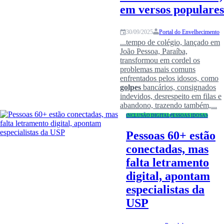
em versos populare
Portal do Envelhecimento
30/09/2025
...tempo de colégio, lançado em
João Pessoa, Paraíba,
transformou em cordel os
problemas mais comuns
enfrentados pelos idosos, como
golpes
bancários, consignados
indevidos, desrespeito em filas e
abandono, trazendo também,...
INCLUSÃO DIGITAL
PESSOAS IDOSAS
Pessoas 60+ estão
conectadas, mas
falta letramento
digital, apontam
especialistas da
USP