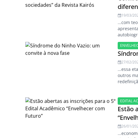
difere
19/03/20
...com te
apresenta
autobiogr
saúde físi
ENVELHE
Síndro
27/02/20
...essa e
outros m
redefiniçã
EDITAL A
Estão a
“Envel
26/01/20
...econom