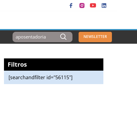
Resultados
NEWSLETTER
Para:
Filtros
[searchandfilter id="56115"]