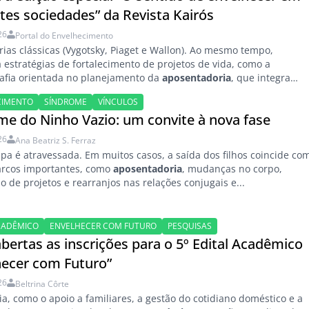
ntes sociedades” da Revista Kairós
26
Portal do Envelhecimento
orias clássicas (Vygotsky, Piaget e Wallon). Ao mesmo tempo,
 estratégias de fortalecimento de projetos de vida, como a
afia orientada no planejamento da
aposentadoria
, que integra
ca...
CIMENTO
SÍNDROME
VÍNCULOS
me do Ninho Vazio: um convite à nova fase
26
Ana Beatriz S. Ferraz
tapa é atravessada. Em muitos casos, a saída dos filhos coincide co
arcos importantes, como
aposentadoria
, mudanças no corpo,
o de projetos e rearranjos nas relações conjugais e...
CADÊMICO
ENVELHECER COM FUTURO
PESQUISAS
bertas as inscrições para o 5º Edital Acadêmico
hecer com Futuro”
26
Beltrina Côrte
ia, como o apoio a familiares, a gestão do cotidiano doméstico e a