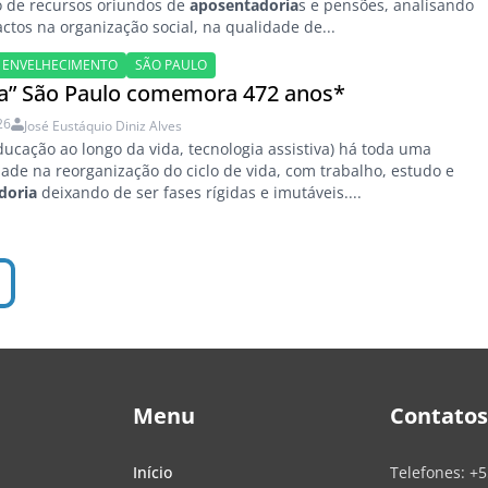
o de recursos oriundos de
aposentadoria
s e pensões, analisando
ctos na organização social, na qualidade de...
ENVELHECIMENTO
SÃO PAULO
ha” São Paulo comemora 472 anos*
26
José Eustáquio Diniz Alves
 educação ao longo da vida, tecnologia assistiva) há toda uma
ade na reorganização do ciclo de vida, com trabalho, estudo e
doria
deixando de ser fases rígidas e imutáveis....
Menu
Contatos
Início
Telefones:
+5