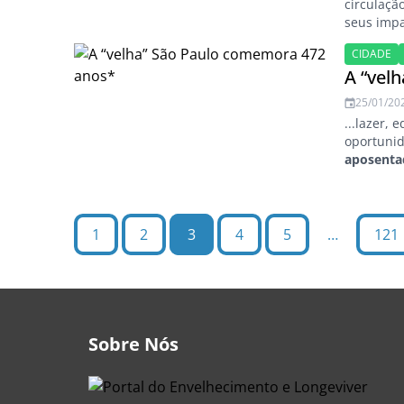
circulaçã
seus impa
CIDADE
A “vel
25/01/20
...lazer,
oportunid
aposenta
1
2
3
4
5
…
121
Sobre Nós