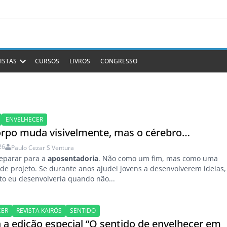
ISTAS
CURSOS
LIVROS
CONGRESSO
ENVELHECER
rpo muda visivelmente, mas o cérebro…
26
Paulo Cezar S Ventura
reparar para a
aposentadoria
. Não como um fim, mas como uma
 de projeto. Se durante anos ajudei jovens a desenvolverem ideias,
to eu desenvolveria quando não...
CER
REVISTA KAIRÓS
SENTIDO
a a edição especial “O sentido de envelhecer em