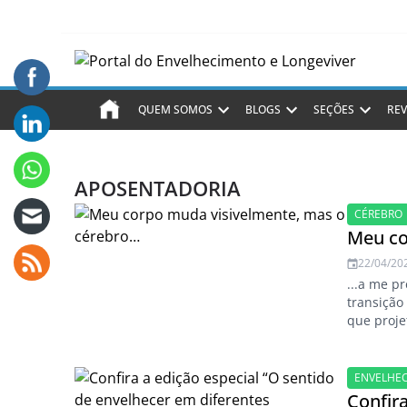
QUEM SOMOS
BLOGS
SEÇÕES
REV
APOSENTADORIA
CÉREBRO
Meu co
22/04/20
...a me p
transição
que proje
ENVELHE
Confir