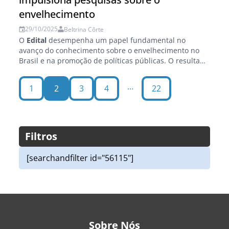
envelhecimento
29/10/2025
Beltrina Côrte
O
Edital
desempenha um papel fundamental no
avanço do conhecimento sobre o envelhecimento no
Brasil e na promoção de políticas públicas. O resultado
das pesquisas selecionadas pelo
Edital
Acadêmico de...
…
1
2
3
4
22
Filtros
[searchandfilter id="56115"]
Sobre Nós