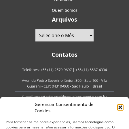
Quem Somos
Arquivos
Contatos
Telefones:
+55 (11) 2579-9697
|
+55 (11) 5587-4334
Avenida Pedro Severino Júnior, 366 - Sala 166 - Vila
Guarani - CEP: 04310-060 - São Paulo | Brasil
E-mail:
contato@portaldoenvelhecimento.com.br
Gerenciar Consentimento de
Website:
portaldoenvelhecimento.com.br
Cookies
Redes Sociais
Para fornecer as melhores experiências, usamos tecnologias como
cookies para armazenar e/ou acessar informações do dispositivo. O