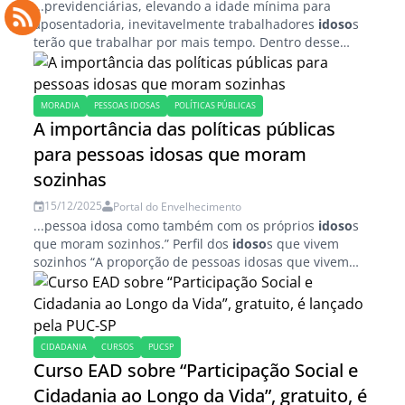
...previdenciárias, elevando a idade mínima para
aposentadoria, inevitavelmente trabalhadores
idoso
s
terão que trabalhar por mais tempo. Dentro desse
cenário, o que devemos considerar sobre o
envelhecimento no trabalho? Primeiramente,
precisamos...
MORADIA
PESSOAS IDOSAS
POLÍTICAS PÚBLICAS
A importância das políticas públicas
para pessoas idosas que moram
sozinhas
15/12/2025
Portal do Envelhecimento
...pessoa idosa como também com os próprios
idoso
s
que moram sozinhos.” Perfil dos
idoso
s que vivem
sozinhos “A proporção de pessoas idosas que vivem
sozinhas varia de 16% a 18%...
CIDADANIA
CURSOS
PUCSP
Curso EAD sobre “Participação Social e
Cidadania ao Longo da Vida”, gratuito, é