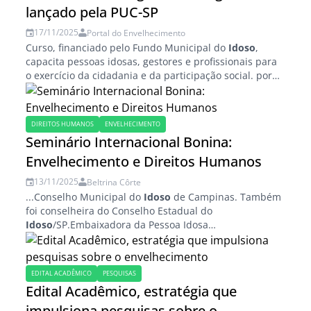
lançado pela PUC-SP
17/11/2025
Portal do Envelhecimento
Curso, financiado pelo Fundo Municipal do
Idoso
,
capacita pessoas idosas, gestores e profissionais para
o exercício da cidadania e da participação social. por
Redação / ACI PUC-SP A Pontifícia Universidade...
DIREITOS HUMANOS
ENVELHECIMENTO
Seminário Internacional Bonina:
Envelhecimento e Direitos Humanos
13/11/2025
Beltrina Côrte
...Conselho Municipal do
Idoso
de Campinas. Também
foi conselheira do Conselho Estadual do
Idoso
/SP.Embaixadora da Pessoa Idosa
#NossoEspaçoCívico/Instituto Igarapé. Atuou na
implantação da Pastoral da Pessoa Idosa na
Arquidiocese de...
EDITAL ACADÊMICO
PESQUISAS
Edital Acadêmico, estratégia que
impulsiona pesquisas sobre o