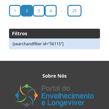
discutido por Oliveira e Ramos (2021). Do ponto de
vista social...
…
1
2
3
4
25
Filtros
[searchandfilter id="56115"]
Sobre Nós