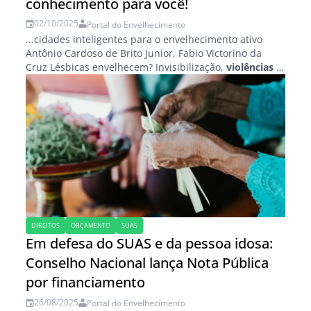
conhecimento para você!
02/10/2025
Portal do Envelhecimento
...cidades inteligentes para o envelhecimento ativo
Antônio Cardoso de Brito Junior, Fabio Victorino da
Cruz Lésbicas envelhecem? Invisibilização,
violências
e
resistências na intersecção entre idadismo e
lesbofobia Sarah Ryanne Sukerman...
DIREITOS
ORÇAMENTO
SUAS
Em defesa do SUAS e da pessoa idosa:
Conselho Nacional lança Nota Pública
por financiamento
26/08/2025
Portal do Envelhecimento