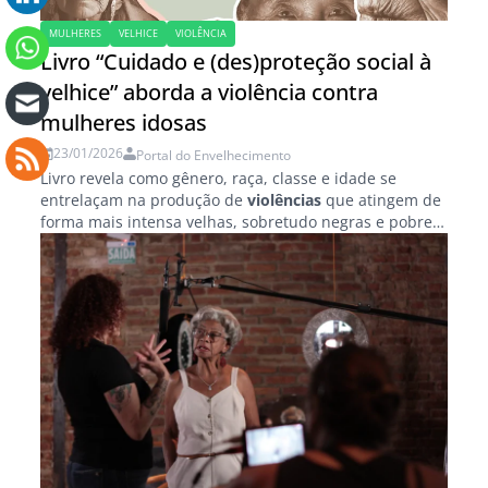
MULHERES
VELHICE
VIOLÊNCIA
Livro “Cuidado e (des)proteção social à
velhice” aborda a violência contra
mulheres idosas
23/01/2026
Portal do Envelhecimento
Livro revela como gênero, raça, classe e idade se
entrelaçam na produção de
violências
que atingem de
forma mais intensa velhas, sobretudo negras e pobres.
A violência contra mulheres idosas,...