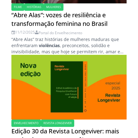
FILME
HISTÓRIAS
MULHERES
“Abre Alas”: vozes de resiliência e
transformação feminina no Brasil
11/12/2025
Portal do Envelhecimento
“Abre Alas” traz histórias de mulheres maduras que
enfrentaram
violências
, preconceitos, solidão e
invisibilidade, mas que hoje se permitem rir, amar e
existir com plenitude. O documentário “Abre Alas”,
que...
ENVELHECIMENTO
REVISTA LONGEVIVER
Edição 30 da Revista Longeviver: mais