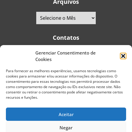
Arquivos
Contatos
Gerenciar Consentimento de
Telefones:
+55 (11) 2579-9697
|
+55 (11) 5587-4334
Cookies
Avenida Pedro Severino Júnior, 366 - Sala 166 - Vila
Guarani - CEP: 04310-060 - São Paulo | Brasil
Para fornecer as melhores experiências, usamos tecnologias como
cookies para armazenar e/ou acessar informações do dispositivo. O
E-mail:
contato@portaldoenvelhecimento.com.br
consentimento para essas tecnologias nos permitirá processar dados
como comportamento de navegação ou IDs exclusivos neste site. Não
Website:
portaldoenvelhecimento.com.br
consentir ou retirar o consentimento pode afetar negativamente certos
recursos e funções.
Redes Sociais
Aceitar
Negar