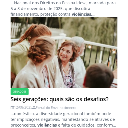
...Nacional dos Direitos da Pessoa Idosa, marcada para
5 a 8 de novembro de 2025, que discutirá
financiamento, proteção contra
violências
,
fortalecimento da participação social e promoção do
envelhecimento ativo...
GERAÇÕES
Seis gerações: quais são os desafios?
12/08/2025
Portal do Envelhecimento
...doméstico, a diversidade geracional também pode
ter implicações negativas, manifestando-se através de
preconceitos,
violências
e falta de cuidados, conforme