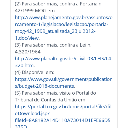
(2) Para saber mais, confira a Portaria n.
42/1999 MOG em
http://www.planejamento.gov.br/assuntos/o
rcamento-1/legislacao/legislacao/portaria-
mog-42_1999_atualizada_23jul2012-
1.doc/view
.
(3) Para saber mais, confira a Lei n.
4.320/1964
http://www.planalto.gov.br/ccivil_03/LEIS/L4
320.htm
.
(4) Disponível em:
https://www.gov.uk/government/publication
s/budget-2018-documents
.
(5) Para saber mais, visite o Portal do
Tribunal de Contas da União em:
https://portal.tcu.gov.br/lumis/portal/file//fil
eDownload.jsp?
fileId=8A8182A14D110A73014D1EFE66D5
375D
.