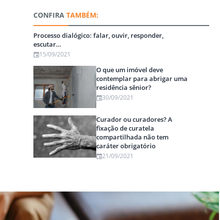
CONFIRA
TAMBÉM:
Processo dialógico: falar, ouvir, responder,
escutar…
15/09/2021
O que um imóvel deve
contemplar para abrigar uma
residência sênior?
30/09/2021
Curador ou curadores? A
fixação de curatela
compartilhada não tem
caráter obrigatório
21/09/2021