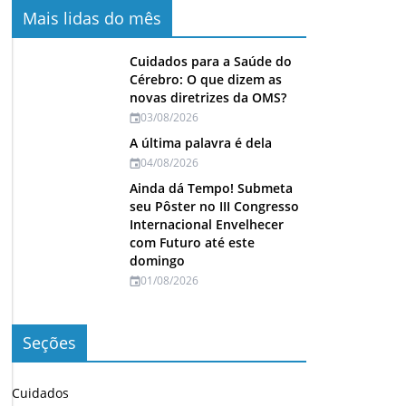
Mais lidas do mês
Cuidados para a Saúde do
Cérebro: O que dizem as
novas diretrizes da OMS?
03/08/2026
A última palavra é dela
04/08/2026
Ainda dá Tempo! Submeta
seu Pôster no III Congresso
Internacional Envelhecer
com Futuro até este
domingo
01/08/2026
Seções
Cuidados