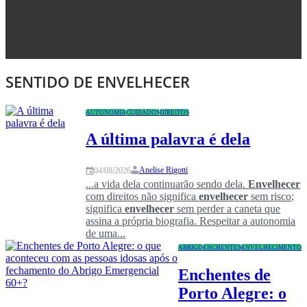
Congresso
SENTIDO DE ENVELHECER
AUTONOMIA
CUIDADOS
DIREITOS
A última palavra é dela
Anelise Rigotti
04/08/2026
...a vida dela continuarão sendo dela.
Envelhecer
com direitos não significa
envelhecer
sem risco;
significa
envelhecer
sem perder a caneta que
assina a própria biografia. Respeitar a autonomia
de uma...
ABRIGO
ENCHENTES
ENVELHECIMENTO
Enchentes de
Porto Alegre: o