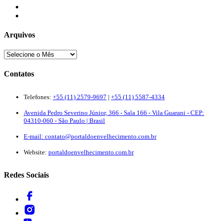
Newsletter
Quem Somos
Arquivos
Contatos
Telefones:
+55 (11) 2579-9697
|
+55 (11) 5587-4334
Avenida Pedro Severino Júnior, 366 - Sala 166 - Vila Guarani - CEP:
04310-060 - São Paulo | Brasil
E-mail:
contato@portaldoenvelhecimento.com.br
Website:
portaldoenvelhecimento.com.br
Redes Sociais