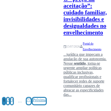
aceitação”:
cuidado familiar,
invisibilidades e
desigualdades no
envelhecimento
Portal do
15/07/2026
Envelhecimento
...jurídica que impeçam a
anulação de sua autonomia.
Nesse
sentido
, torna-se
urgente ampliar políticas
públicas inclusivas,
qualificar profissionais e
fortalecer redes de suporte
comunitário capazes de
abraçar as especificidades
das...
1
2
3
77
Próxima
…