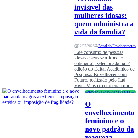
invisível das
mulheres idosas:
quem administra a
vida da família?
Portal do Envelhecimento
22/07/2026
...de consumo de pessoas
idosas e seus
sentido
s no
cotidiano”, selecionada na 5ª
edição do Edital Acadêmico de
Pesquisa:
Envelhecer
com
Futuro, realizado pelo Itaú
Viver Mais em parceria com...
CORPO
ENVELHECIMENTO
ESTÉTICA
O
envelhecimento
feminino e o
novo padrão da
magreza