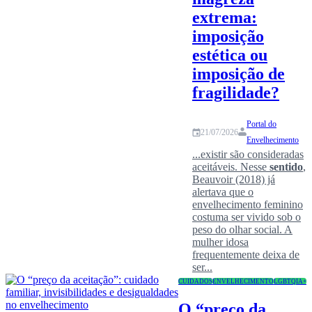
extrema:
imposição
estética ou
imposição de
fragilidade?
Portal do
21/07/2026
Envelhecimento
...existir são consideradas
aceitáveis. Nesse
sentido
,
Beauvoir (2018) já
alertava que o
envelhecimento feminino
costuma ser vivido sob o
peso do olhar social. A
mulher idosa
frequentemente deixa de
ser...
CUIDADOS
ENVELHECIMENTO
LGBTQIA+
O “preço da