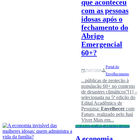
que aconteceu
com as pessoas
idosas após o
fechamento do
Abrigo
Emergencial
60+?
Portal do
25/07/2026
Envelhecimento
...públicas de proteção à
população 60+ no contexto
de desastres climáticos”[1] –
selecionada na 5ª edição do
Edital Acadêmico de
Pesquisa:
Envelhecer
com
Futuro, realizado pelo Itaú
Viver Mais em...
CUIDADOS
FAMÍLIA
MULHERES IDOSAS
A economia